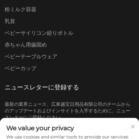
粉ミルク容器
乳首
ベビーサイリコン絞りボトル
赤ちゃん用歯固め
ベビーテーブルウェア
ベビーカップ
ニュースレターに登録する
最新の業界ニュース、広東越宝日用品有限公司のチームから
のアップデートおよびインサイトを入手するために、ニュー
スレターにご登録ください。
We value your privacy
購読する
We use cookies and similar tools to provide our services.