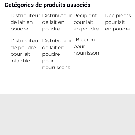
Catégories de produits associés
Distributeur
Distributeur
Récipient
Récipients
de lait en
de lait en
pour lait
pour lait
poudre
poudre
en poudre
en poudre
Biberon
Distributeur
Distributeur
pour
de poudre
de lait en
nourrisson
pour lait
poudre
infantile
pour
nourrissons