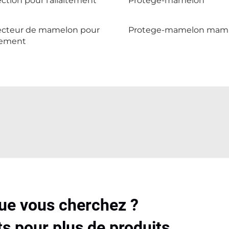
ction pour l'allaitement
Protege-mamelon
ecteur de mamelon pour
Protege-mamelon mam
itement
que vous cherchez ?
s pour plus de produits