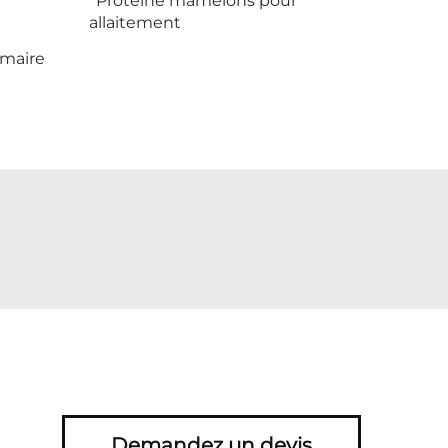
Proteine mamelons pour
allaitement
maire
Demandez un devis