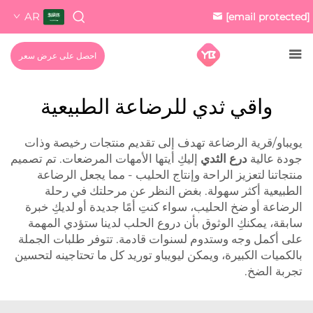
AR
[email protected]
احصل على عرض سعر
واقي ثدي للرضاعة الطبيعية
يويباو/قرية الرضاعة تهدف إلى تقديم منتجات رخيصة وذات
جودة عالية
درع الثدي
إليكِ أيتها الأمهات المرضعات. تم تصميم
منتجاتنا لتعزيز الراحة وإنتاج الحليب - مما يجعل الرضاعة
الطبيعية أكثر سهولة. بغض النظر عن مرحلتك في رحلة
الرضاعة أو ضخ الحليب، سواء كنتِ أمًا جديدة أو لديكِ خبرة
سابقة، يمكنكِ الوثوق بأن دروع الحلب لدينا ستؤدي المهمة
على أكمل وجه وستدوم لسنوات قادمة. تتوفر طلبات الجملة
بالكميات الكبيرة، ويمكن ليويباو توريد كل ما تحتاجينه لتحسين
تجربة الضخ.