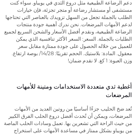
دعم الرضاعة الطبيعية مثل دروع الثدي في يويباو. سواء كنت
مستشفى أو مستشار رضاعة أو متجر تجزئة، فإن خيارات
الطلب بالجملة تجعل من السهل تزويدك بالعناصر التي تحتاجها
لدعم الأمهات المرضعات. نحن ندرك أهمية جودة منتجات
الرضاعة الطبيعية، ونقدم أفضل الأسعار والشحن السريع لجميع
الطلبات بالجملة. السعر: السعر الأكثر تنافسية الذي يمكن
للعميل من خلاله الحصول على جودة ممتازة مقابل سعر
معقول. المادة: بلاستيك. الحجم تقريبًا: 14/28/ بوصة ارتفاع.
وزن العبوة: 1 كغ. لا نقدم ضمان!
أغطية ثدي متعددة الاستخدامات ومتينة للأمهات
المرضعات
تُعد ضخ الحليب جزءًا أساسيًا من روتين العديد من الأمهات
المرضعات، ويمكن أن تُحدث أفضل دروع الحلب الفرق الكبير
من حيث الراحة التي تشعرين بها. تعمل وسادات الحلب الماصة
من يويباو بشكل ممتاز في مساعدة الأمهات على استخراج