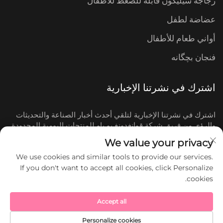
زجاجة سيليكون قابلة للضغط للأطفال
عضاضة لطفل
أواني طعام للأطفال
فنجان بچگانه
اشترك في نشرتنا الإخبارية
اشترك في نشرتنا الإخبارية لتلقي أحدث أخبار الصناعة والتحديثات
والرؤى من فريق شركة قوانغدونغ يو باو للمنتجات اليومية المحدودة.
We value your privacy
اشترك
We use cookies and similar tools to provide our services.
If you don't want to accept all cookies, click Personalize
cookies.
حقوق النشر © شركة قوانغدونغ يو باو للمنتجات اليومية
المحدودة. جميع الحقوق محفوظة.
Accept all
Personalize cookies