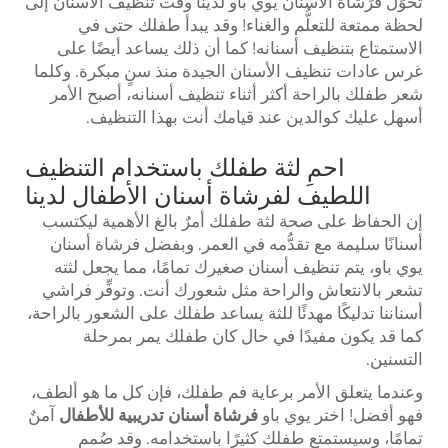
تُحوِّل فُرَشاة الأسنان يوي باو لدينا وقت تنظيف الأسنان إلى
لحظة ممتعة للتعلُّم والغناء! وقد يبدأ طفلك حتى في
الاستمتاع بتنظيف أسنانه! كما أن ذلك يساعد أيضًا على
غرس عادات تنظيف الأسنان الجيدة منذ سنٍ مبكرة. وكلما
شعر طفلك بالراحة أكثر أثناء تنظيف أسنانه، أصبح الأمر
أسهل عليك كوالدين عند قيامك أنت بهذا التنظيف.
احمِ لثة طفلك باستخدام التنظيف
اللطيف لفرشاة أسنان الأطفال لدينا
إن الحفاظ على صحة لثة طفلك أمرٌ بالغ الأهمية ليكتسب
أسنانًا سليمة مع تقدُّمه في العمر. وبفضل فرشاة أسنان
يوي باو، يتم تنظيف أسنان صغيرك تمامًا، مما يجعل لثته
تشعر بالانتعاش والراحة مثل شعورك أنت. وتوفِّر فراشي
أسناننا تدليكًا مهدئًا للثة يساعد طفلك على الشعور بالراحة،
كما قد يكون مفيدًا في حال كان طفلك يمر بمرحلة
التسنين.
وعندما يتعلق الأمر برعاية فم طفلك، فإن كل ما هو ألطف،
فهو أفضل! اختر يوي باو
فرشاة أسنان تدريبية للأطفال
آمنٌ
تمامًا، وسيستمتع طفلك كثيرًا باستخدامه. وقد صُمم