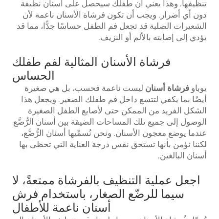
تنظيفها. وهذا يعني أن طفلك سيحصل على أسنان نظيفة
دون أي أضرار. ويجب أن تكون فرشاة الأسنان ناعمة لأن
الشعيرات الصلبة قد تجعل فم الطفل حساسًا جدًّا، مما قد
يؤدي إلى إصابته بالألم أو النزيف.
فرشاة الأسنان المثالية لفم طفلك
الحساس
يوباو
فرشاة أسنان
ليست ناعمة فحسب، بل هي صغيرة
أيضًا بما يكفي لتتسع داخل فم طفلك الصغير. ويجعل هذا
الشكل الفريد من الممكن حتى لأصابع الطفل الصغيرة
الوصول إلى جميع تلك المساحات الضيقة بين أسنان الرُّضَّع
عندما يوضع معجون الأسنان. ونحن نُسمِّيها أسنان الرُّضَّع،
لكننا نؤمن بأنها تستحق نفس درجة العناية التي تحظى بها
أسنان البالغين.
اجعل عملية التنظيف بالفرشاة ممتعةً، لا
سيما للرضّع الصغار، باستخدام فرش
أسنان ناعمة للأطفال