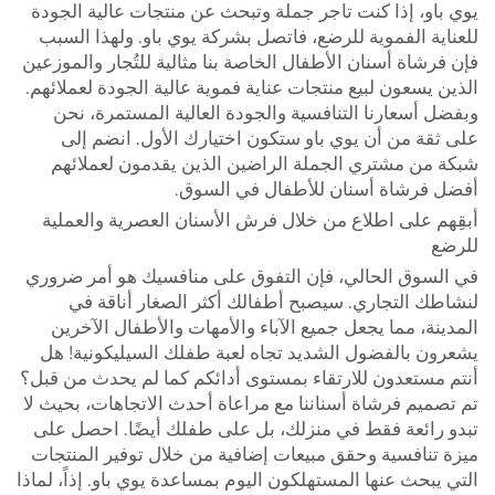
يوي باو، إذا كنت تاجر جملة وتبحث عن منتجات عالية الجودة
للعناية الفموية للرضع، فاتصل بشركة يوي باو. ولهذا السبب
فإن فرشاة أسنان الأطفال الخاصة بنا مثالية للتُجار والموزعين
الذين يسعون لبيع منتجات عناية فموية عالية الجودة لعملائهم.
وبفضل أسعارنا التنافسية والجودة العالية المستمرة، نحن
على ثقة من أن يوي باو ستكون اختيارك الأول. انضم إلى
شبكة من مشتري الجملة الراضين الذين يقدمون لعملائهم
أفضل فرشاة أسنان للأطفال في السوق.
أبقِهم على اطلاع من خلال فرش الأسنان العصرية والعملية
للرضع
في السوق الحالي، فإن التفوق على منافسيك هو أمر ضروري
لنشاطك التجاري. سيصبح أطفالك أكثر الصغار أناقة في
المدينة، مما يجعل جميع الآباء والأمهات والأطفال الآخرين
يشعرون بالفضول الشديد تجاه لعبة طفلك السيليكونية! هل
أنتم مستعدون للارتقاء بمستوى أدائكم كما لم يحدث من قبل؟
تم تصميم فرشاة أسناننا مع مراعاة أحدث الاتجاهات، بحيث لا
تبدو رائعة فقط في منزلك، بل على طفلك أيضًا. احصل على
ميزة تنافسية وحقق مبيعات إضافية من خلال توفير المنتجات
التي يبحث عنها المستهلكون اليوم بمساعدة يوي باو. إذاً، لماذا