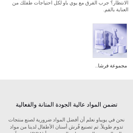
الانتظار؟ جرب الفرق مع يوي باو لكل احتياجات طفلك من
العناية بالفم.
مجموعة فرشاة أسنان للأطفال عالية الجودة ثلاثية القطع خالية من مادة BPA ومصنوعة من السيليكون مع شعيرات ناعمة ومنظف للفم مع طلاء للسان (تُباع بالجملة)
تضمن المواد عالية الجودة المتانة والفعالية
نحن في يويباو نعلم أن أفضل المواد ضرورية لصنع منتجات
تدوم طويلاً. تم تصنيع فُرش أسنان الأطفال لدينا من مواد