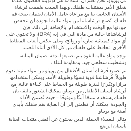
في يويباو، نحن نعلم أن السلامة هي أولويتنا القصوى عندما
يتعلق الأمر بمقتنيات طفلك. ولهذا السبب صُممت فرشاة
الأسنان الخاصة بنا مع مراعاة عامل الأمان لضمان صحة فم
طفلك. تُصنع فرشاشاتنا من مواد عالية الجودة لن تنخفض
جودتها مع الوقت والاستخدام. بالإضافة إلى ذلك، فإن
فرشاشاتنا خالية من مادة البي في إيه (BPA)، ولا تحتوي على
أي مواد كيميائية ضارة أو روائح، وعلى عكس ألعاب المطاط
الأخرى، تحافظ على طفلك من كل الأذى أثناء اللعب.
توجد مواد عالية القوة يتم تصنيعها بدقة لضمان المتانة،
وتشطيب سطحي جيد، ومقاومة للتلف.
تم تصنيع فُرشاة أسنان الأطفال من يويباو من مواد متينة تدوم
طويلاً. فُرشاشنا قوية نسبيًا وطويلة الأمد، ويمكن استخدامها
مرارًا وتكرارًا لفترة طويلة مع الحفاظ على كفاءة عالية. مع
فُرشاة أسنان الأطفال من يويباو، يمكنك الشعور بالثقة بأن
طفلك يستخدم منتجًا آمنًا وموثوقًا – حيث تُضمن الأداء
والجودة. يمكنك أن تطمئن إلى أن العناية بفم طفلك بأيدي
أمينة مع يويباو.
مثالي للعملاء الجملة الذين يبحثون عن أفضل منتجات العناية
بأسنان الرضع