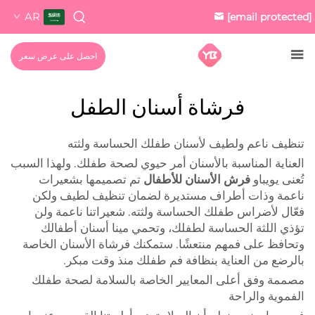
AR
[email protected]
احصل على عرض سعر
فرشاة أسنان الطفل
تنظيف ناعم ولطيف لأسنان طفلك الحساسة ولثته
العناية المناسبة بالأسنان أمر حيوي لصحة طفلك. ولهذا السبب
تُعنى يويباو
فرش الأسنان للأطفال
تم تصميمها بشعيرات
ناعمة وذات أطراف مستديرة لضمان تنظيف لطيف ولكن
فعّال لأضراس طفلك الحساسة ولثته. شعيراتنا ناعمة ولن
تؤذي اللثة الحساسة لطفلك، وتحمي مينا أسنان أطفالك
وتحافظ على فمهم منتعشًا. ستمكنك فرشاة الأسنان الخاصة
بالرضع من العناية بنظافة فم طفلك منذ وقت مبكر.
مصممة وفق أعلى المعايير الخاصة بالسلامة لصحة طفلك
الفموية والراحة