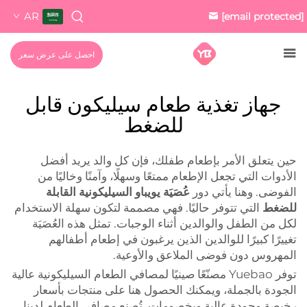
AR
[email protected]
احصل على عرض سعر
جهاز تغذية طعام سيليكون قابل
للضغط
حين يتعلق الأمر بإطعام طفلك، فإن كل والد يريد أفضل
الأدوات التي تجعل الإطعام ممتعًا وسهلًا، وآمنًا وخاليًا من
الفوضى. وهنا يأتي دور
عُصَيَة يويباو السيليكونية القابلة
للضغط
التي تتوفر حاليًا. فهي مصممة لتكون سهلة الاستخدام
لكل من الطفل والوالدين أثناء الوجبات. تمثل هذه العُصَيَة
تغييرًا كبيرًا للوالدين الذين يرغبون في إطعام أطفالهم
المهروس دون فوضى الملاعق والأوعية.
توفر Yuebao مصنّعًا صينيًا لمصافي الطعام السيليكونية عالية
الجودة بالجملة، ويمكنك الحصول هنا على منتجات بأسعار
رخيصة وجودة عالية وبخصومات. تُصنع مصافي الطعام لدينا