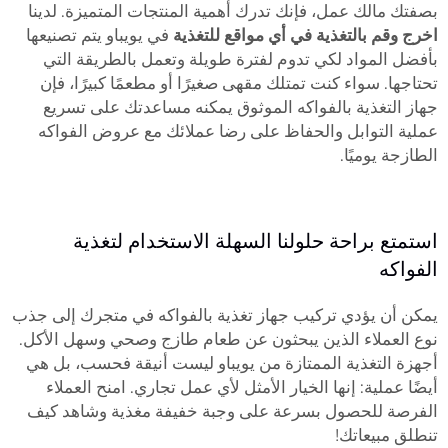
بصفتك مالك عمل، فإنك تدرك أهمية المنتجات المتميزة. لدينا
اخرج وقم بالتغذية في أي مواقع للتغذية
في يويباو يتم تصنيعها
بأفضل المواد لكي تدوم لفترة طويلة وتعمل بالطريقة التي
تحتاجها. سواء كنت تمتلك مقهى صغيرًا أو مطعمًا كبيرًا، فإن
جهاز التغذية بالفواكه الموثوق يمكنه مساعدتك على تسريع
عملية التوابل والحفاظ على رضا عملائك مع عروض الفواكه
الطازجة يوميًا.
استمتع براحة حلولنا السهلة الاستخدام لتغذية
الفواكه
يمكن أن يؤدي تركيب جهاز تغذية بالفواكه في متجرك إلى جذب
نوع العملاء الذين يبحثون عن طعام طازج وصحي وسهل الأكل.
أجهزة التغذية الممتازة من يويباو ليست أنيقة فحسب، بل هي
أيضًا عملية: إنها الخيار الأمثل لأي عمل تجاري. امنح العملاء
الفرصة للحصول بسرعة على وجبة خفيفة مغذية وشاهد كيف
تنطلق مبيعاتك!