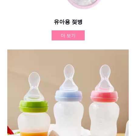
유아용 젖병
더 보기