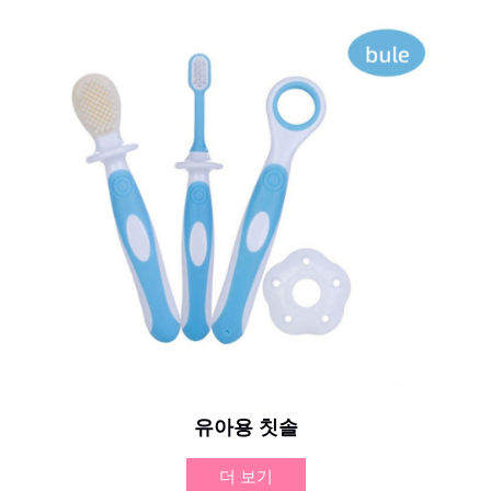
유아용 칫솔
더 보기