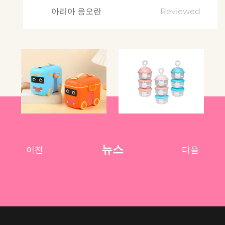
아리아 응오란
Reviewed
뉴스
이전
다음