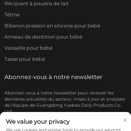
Récipient à poudre de lait
Tétine
Biberon pressoir en silicone pour bébé
Anneau de dentition pour bébé
Vaisselle pour bébé
Tasse pour bébé
Abonnez-vous à notre newsletter
Abonnez-vous à notre newsletter pour recevoir les
dernières actualités du secteur, mises à jour et analyses
de l'équipe de Guangdong Yuebao Daily Products Co.,
Ltd.
We value your privacy
S'abonner
We use cookies and similar tools to provide our services.