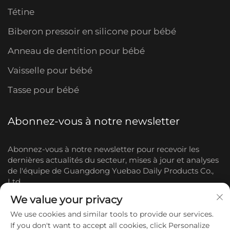
Tétine
Biberon pressoir en silicone pour bébé
Anneau de dentition pour bébé
Vaisselle pour bébé
Tasse pour bébé
Abonnez-vous à notre newsletter
Abonnez-vous à notre newsletter pour recevoir les
dernières actualités du secteur, mises à jour et analyses
de l'équipe de Guangdong Yuebao Daily Products Co.,
Ltd.
We value your privacy
S'abonner
We use cookies and similar tools to provide our services.
If you don't want to accept all cookies, click Personalize