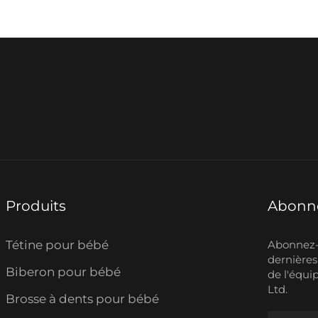
Produits
Abonne
Tétine pour bébé
Abonnez-v
dernières
Biberon pour bébé
de l'équi
Ltd.
Brosse à dents pour bébé