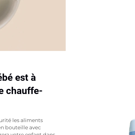
bé est à
re chauffe-
rité les aliments
en bouteille avec
rera votre enfant dans