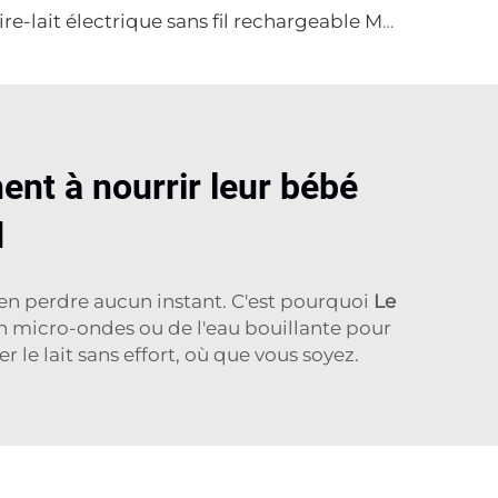
Tire-lait électrique sans fil rechargeable Mammelle automatique Mince tire-lait électrique sans fil mains libres
ent à nourrir leur bébé
d
en perdre aucun instant. C'est pourquoi
Le
r un micro-ondes ou de l'eau bouillante pour
 le lait sans effort, où que vous soyez.