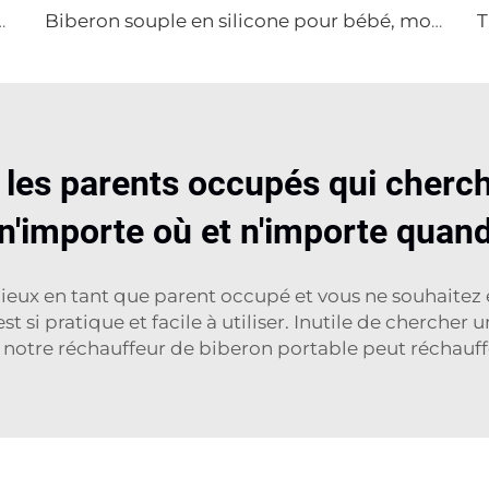
age Tire-lait sans BPA en silicone pour l'allaitement du bébé
Biberon souple en silicone pour bébé, motif animalier, distributeur de céréales pour riz avec cuillère, pour enfants de 0 à 12 mois
 les parents occupés qui cherch
n'importe où et n'importe quan
ieux en tant que parent occupé et vous ne souhaitez 
est si pratique et facile à utiliser. Inutile de cherche
: notre réchauffeur de biberon portable peut réchauffer