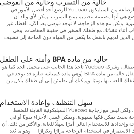
خالية من التسرب وخالية من الفوضى
الأفضل من حيث الخلو من التسرب: زجاجة الرضاعة من السيليكون Yuebao للرضع أحد أفضل الأمور في
الرضاعة من السيليكون Yuebao للرضع هي أنها مصممة بتصميم يمنع التسرب. يمكن لأي والد أن
ة، ولكن مع هذه الزجاجة، لا توجد فوضى بعد الآن. الغطاء غير
أثناء تنقلاتك مع طفلك الصغير في حقيبة الحفاضات. وهي
الذين لديهم بالفعل ما يكفي من المهام دون الحاجة إلى تنظيف
خالية من مادة BPA وأمنة على الطفل
السلامة مهمة جدًا عند التعامل مع منتجات الأطفال، وشركة Yuebao تأخذ هذا الجانب على محمل الجد كما هو
متوقع. زجاجة السيليكون القابلة للضغط للأطفال خالية من مادة BPA (وهي مادة كيميائية ضارة قد توجد في
طفلك اللعب بها يوميًا. ويمكنك أن تطمئن إلى أن طفلك يأكل من
سهل التنظيف وإعادة الاستخدام
تنظيف زجاجات الأطفال قد يكون أمرًا مرهقًا، ولكن ليس مع زجاجة Yuebao السيليكونية القابلة للضغط
ة بحيث يمكن فكها بسهولة، ويمكن غسل الأجزاء يدويًا أو في
دادها للاستخدام التالي أمرًا سهلًا للغاية. والأكثر من ذلك، أن
 الاستمرار في استخدام الزجاجة مرارًا وتكرارًا — وهو ما يُعد