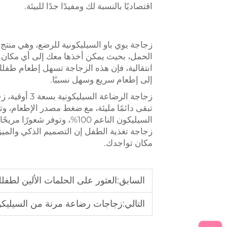
اقتصاديًا بالنسبة لك ومفيدًا جدًا للبيئة.
زجاجة يوي باو السيليكونية للرضع، وهي منتج م
الحمل، بحيث يمكن أخذها معك إلى أي مكان. س
انتقالية، فإن هذه الزجاجة تسهل إطعام طفلك أ
إلى إطعام سريع وسهل نسبيًا.
زجاجة الرضاع
تبقى دائمًا مليئة، مع ضغط مصدر الإطعام، 
السيليكون الناعم 100%، وتوفر شعورًا مريحًا لفم الطفل الحساس، وسهلة الاستخدام في كل مكان وبأي كمية.
زجاجة تغذية الطفل
إن التصميم الذكي والم
مكان تواجدك.
السابق:
العثور على الحلمات الألين لطفل
التالي:
زجاجات رضاعة مرنة من السيليكو