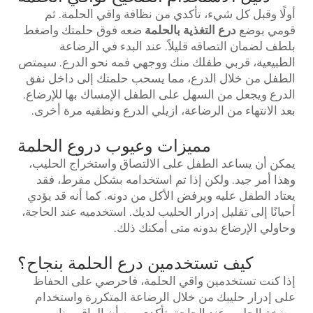
أولًا وقبل كل شيء، تأكدي من نظافة واقي الحلمة. ثم
قومي بوضع
درع التغذية بالحلمة
ضعه فوق حلمتك واضغط
بلطف لضمان التصاقه قليلاً. عند البدء في الرضاعة
الطبيعية، قربي طفلك منك ووجهي فمه نحو الدرع. سيمتص
الطفل من خلال الدرع، مما يسحب حلمتك إلى داخل نفق
الدرع ويجعل من السهل على الطفل الإمساك بها للإرضاع.
بعد الانتهاء من الرضاعة، ازيلي الدرع ونظفيه مرة أخرى.
مميزات وعيوب دروع الحلمة
يمكن أن يساعد الطفل على الالتصاق واستخراج الحليب،
وهذا أمر جيد. ولكن إذا تم استخدامه بشكل مفرط، فقد
يعتاد الطفل عليه ويرفض الأكل من دونه. كما أنه قد يؤدي
أحيانًا إلى تقليل إدرار الحليب لديك. استخدميه عند الحاجة،
وحاولي الإرضاع بدونه متى أمكنك ذلك.
كيف تستخدمين درع الحلمة بنجاح؟
إذا كنت تستخدمين واقي الحلمة، فاحرصي على الحفاظ
على إدرار حليبك من خلال الرضاعة المتكررة واستخدام
مضخة الحليب عند الحاجة. تأكدي من أن الواقي يناسب