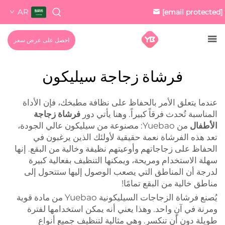
AR
[email protected]
احصل على عرض سعر
فرشاة زجاجة سيليكون
عندما يتعلق الأمر بالحفاظ على نظافة مطبخك، فإن الأداة
المناسبة تُحدث فرقاً كبيراً. وهنا يأتي دور
فرشاة زجاجة
الأطفال
من Yuebao: مصنوعة من سيليكون عالي الجودة،
تعد هذه الفرشاة نعمة حقيقية لأولئك الذين يرغبون في
الحفاظ على زجاجاتهم وأوعيتهم نظيفة وخالية من البقع. إنها
سهلة الاستخدام ومريحة، ويمكنها التنظيف بفعالية كبيرة
لدرجة أن المناطق التي يصعب الوصول إليها ستتحول إلى
مناطق خالية من البقع تمامًا!
يُصنع فرشاة الزجاجات السيليكونية Yuebao من مادة قوية
ومرنة في آنٍ واحد. وهذا يعني أنه يمكن استخدامها لفترة
طويلة دون أن تنكسر. وهي مثالية لتنظيف جميع أنواع