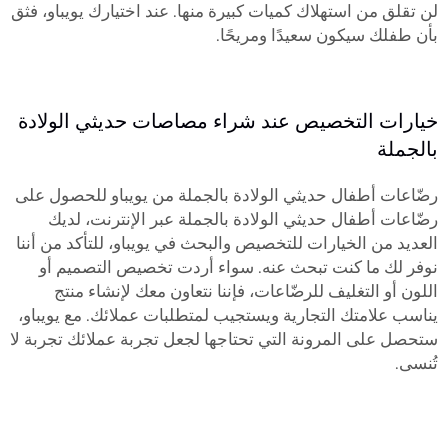
لن تقلق من استهلاك كميات كبيرة منها. عند اختيارك يويباو، فثق
بأن طفلك سيكون سعيدًا ومريحًا.
خيارات التخصيص عند شراء مصاصات حديثي الولادة
بالجملة
رضّاعات أطفال حديثي الولادة بالجملة من يويباو للحصول على
رضّاعات أطفال حديثي الولادة بالجملة عبر الإنترنت، لديك
العديد من الخيارات للتخصيص والبحث في يويباو، للتأكد من أننا
نوفر لك ما كنت تبحث عنه. سواء أردت تخصيص التصميم أو
اللون أو التغليف للرضّاعات، فإننا نتعاون معك لإنشاء منتج
يناسب علامتك التجارية ويستجيب لمتطلبات عملائك. مع يويباو،
ستحصل على المرونة التي تحتاجها لجعل تجربة عملائك تجربة لا
تُنسى.