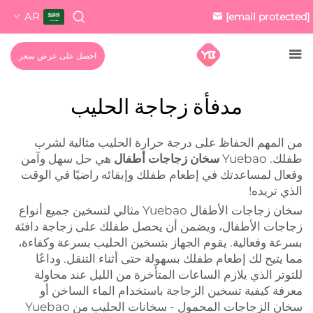
AR
[email protected]
احصل على عرض سعر
مدفأة زجاجة الحليب
من المهم الحفاظ على درجة حرارة الحليب مثالية لشرب
طفلك. Yuebao
سخان زجاجات أطفال
هي حل سهل وآمن
وفعال لمساعدتك في إطعام طفلك وإبقائه راضيًا في الوقت
الذي تريده!
سخان زجاجات الأطفال Yuebao مثالي لتسخين جميع أنواع
زجاجات الأطفال، ويضمن أن يحصل طفلك على زجاجة دافئة
بسرعة وفعالية. يقوم الجهاز بتسخين الحليب بسرعة وكفاءة،
مما يتيح لك إطعام طفلك بسهولة حتى أثناء التنقل. وداعًا
للتوتر الذي يلازم الساعات المتأخرة من الليل عند محاولة
معرفة كيفية تسخين الزجاجة باستخدام الماء الساخن أو
سخان الزجاجات المحمول - سخانات الحليب من Yuebao