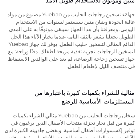
متين وموثوق للاستخدام طويل الأمد
جهاzء تسخين زجاجات الحليب من Yuebao مصنوع من مواد
عالية الجودة وبنيان متين سيستمر لسنوات من الاستخدام
اليومي. ومعرفتنا بأن هذا الجهاز سيبقى موثوقًا به على المدى
الطويل تجعلنا نشعر بالثقة التامة عندما يختار الآباء هذا الحل
الدائم المثالي لتسخين حليب الطفل. يوفر لك جهاز Yuebao
لتسخين الزجاجات تجربة تغذية مريحة لطفلك. دفئًا وراحة: مع
جهاز تسخين زجاجة الرضاعة، لم يعد على الوالدين الاستيقاظ
في منتصف الليل لإطعام الطفل.
مثالية للشراء بكميات كبيرة باعتبارها من
المستلزمات الأساسية للرضع
سخان زجاجات الحليب من Yuebao مثالي للشراء بكميات
كبيرة من قبل تجار تجزئة منتجات الأطفال الذين يرغبون في
توفير إكسسوارات أطفال أساسية. وبفضل جاذبيته الكبيرة لدى
الآباء وسمعته العالية من حيث الجودة والأداء والموثوقية، فإنه