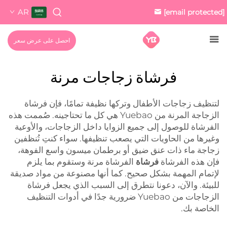
AR
[email protected]
احصل على عرض سعر
فرشاة زجاجات مرنة
لتنظيف زجاجات الأطفال وتركها نظيفة تمامًا، فإن فرشاة
الزجاجة المرنة من Yuebao هي كل ما تحتاجينه. صُممت هذه
الفرشاة للوصول إلى جميع الزوايا داخل الزجاجات، والأوعية
وغيرها من الحاويات التي يصعب تنظيفها. سواء كنتِ تُنظفين
زجاجة ماء ذات عنق ضيق أو برطمان ميسون واسع الفوهة،
فإن هذه الفرشاة
فرشاة
الفرشاة مرنة وستقوم بما يلزم
لإتمام المهمة بشكل صحيح. كما أنها مصنوعة من مواد صديقة
للبيئة. والآن، دعونا نتطرق إلى السبب الذي يجعل فرشاة
الزجاجات من Yuebao ضرورية جدًا في أدوات التنظيف
الخاصة بك.