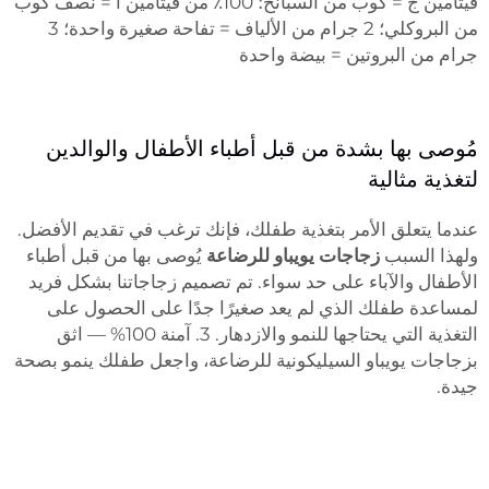
فيتامين ج = كوب من السبانخ؛ 100٪ من فيتامين أ = نصف كوب
من البروكلي؛ 2 جرام من الألياف = تفاحة صغيرة واحدة؛ 3
جرام من البروتين = بيضة واحدة
مُوصى بها بشدة من قبل أطباء الأطفال والوالدين
لتغذية مثالية
عندما يتعلق الأمر بتغذية طفلك، فإنك ترغب في تقديم الأفضل.
ولهذا السبب
زجاجات يويباو للرضاعة
يُوصى بها من قبل أطباء
الأطفال والآباء على حد سواء. تم تصميم زجاجاتنا بشكل فريد
لمساعدة طفلك الذي لم يعد صغيرًا جدًا على الحصول على
التغذية التي يحتاجها للنمو والازدهار. 3. آمنة 100% — اثق
بزجاجات يويباو السيليكونية للرضاعة، واجعل طفلك ينمو بصحة
جيدة.