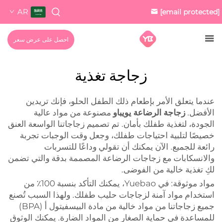
AR
[email protected]
احصل على عرض سعر
زجاجة تغذية
عندما يتعلق الأمر بإطعام ذلك الطفل الحلو، فإنك تريدين
الأفضل.
زجاجة الرضاعة يويباو
مصنوعة من مواد عالية
الجودة، لتغذية طفلك بأمان. تم تصميم زجاجاتنا الواسعة العنق
خصيصًا لتلبية احتياجات طفلك، وجعل وقت الوجبات تجربة
رائعة للجميع. الآن يمكنك أن تقولي وداعًا للتسربات
والانسكابات مع زجاجات الرضاعة المصممة بدقة والتي تضمن
لكِ تغذية خالية من الفوضى.
مواد موثوقة: في Yuebao، يمكنك التأكد بنسبة 100٪ من
استخدام مواد آمنة لزجاجات حليب طفلك. ولهذا السبب تُصنع
جميع زجاجاتنا من مواد خالية من مادة البيسفيتول أ (BPA)
للمساعدة في حماية الصغار من المواد الضارة. يمكنك الوثوق