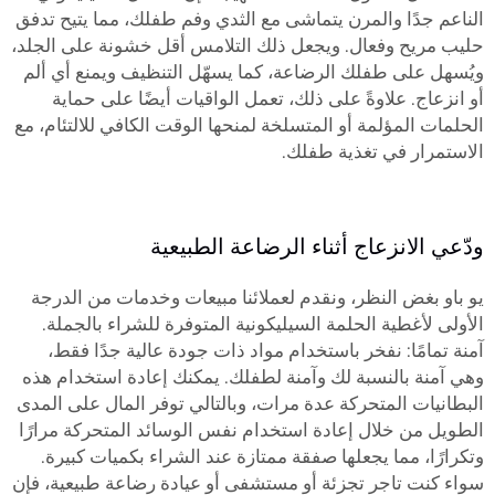
الناعم جدًا والمرن يتماشى مع الثدي وفم طفلك، مما يتيح تدفق
حليب مريح وفعال. ويجعل ذلك التلامس أقل خشونة على الجلد،
ويُسهل على طفلك الرضاعة، كما يسهّل التنظيف ويمنع أي ألم
أو انزعاج. علاوةً على ذلك، تعمل الواقيات أيضًا على حماية
الحلمات المؤلمة أو المتسلخة لمنحها الوقت الكافي للالتئام، مع
الاستمرار في تغذية طفلك.
ودّعي الانزعاج أثناء الرضاعة الطبيعية
يو باو بغض النظر، ونقدم لعملائنا مبيعات وخدمات من الدرجة
الأولى لأغطية الحلمة السيليكونية المتوفرة للشراء بالجملة.
آمنة تمامًا: نفخر باستخدام مواد ذات جودة عالية جدًا فقط،
وهي آمنة بالنسبة لك وآمنة لطفلك. يمكنك إعادة استخدام هذه
البطانيات المتحركة عدة مرات، وبالتالي توفر المال على المدى
الطويل من خلال إعادة استخدام نفس الوسائد المتحركة مرارًا
وتكرارًا، مما يجعلها صفقة ممتازة عند الشراء بكميات كبيرة.
سواء كنت تاجر تجزئة أو مستشفى أو عيادة رضاعة طبيعية، فإن