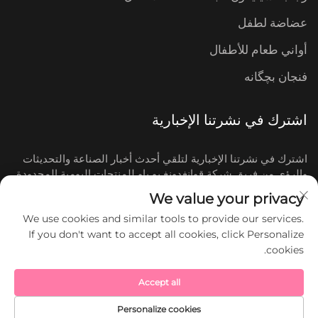
عضاضة لطفل
أواني طعام للأطفال
فنجان بچگانه
اشترك في نشرتنا الإخبارية
اشترك في نشرتنا الإخبارية لتلقي أحدث أخبار الصناعة والتحديثات
والرؤى من فريق شركة قوانغدونغ يو باو للمنتجات اليومية المحدودة.
We value your privacy
اشترك
We use cookies and similar tools to provide our services.
If you don't want to accept all cookies, click Personalize
cookies.
حقوق النشر © شركة قوانغدونغ يو باو للمنتجات اليومية
المحدودة. جميع الحقوق محفوظة.
Accept all
Personalize cookies