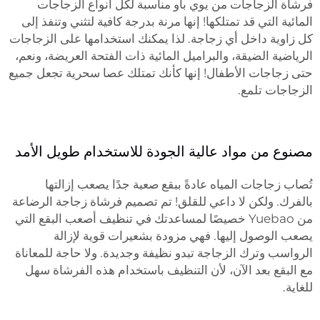
فرشاة الزجاجات من يوي باو مناسبة لكل أنواع الزجاجات
المائية التي قد تمتلكها! إنها مرنة بدرجة كافية لتثني وتنفذ إلى
كل زاوية داخل أي زجاجة. لذا يمكنك استخدامها على الزجاجات
الرياضية الضيقة، والبراميل المائية ذات الفتحة العريضة، ونعم،
حتى زجاجات الأطفال! إنها كأنك تمتلك عصا سحرية تجعل جميع
الزجاجات تلمع.
مصنوع من مواد عالية الجودة للاستخدام طويل الأمد
تُصاب زجاجات المياه عادةً ببقع صعبة جدًا يصعب إزالتها
بالفرك. ولكن لا داعي للقلق! تم تصميم فرشاة زجاجة الرضاعة
من Yuebao خصيصًا لمساعدتك في تنظيف أصعب البقع التي
يصعب الوصول إليها. فهي مزودة بشعيرات قوية لإزالة
الرواسب وترك الزجاجة تبدو نظيفة وجديدة. ولا حاجة للمعاناة
مع البقع بعد الآن، لأن التنظيف باستخدام هذه الفرشاة سهل
للغاية.